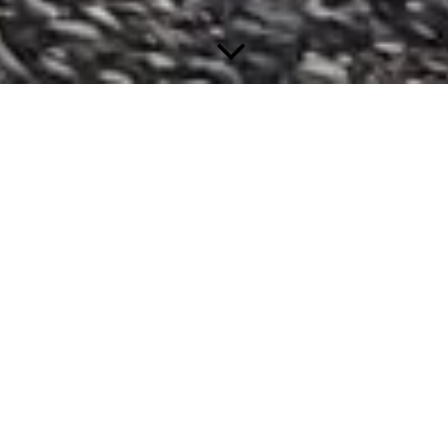
Erste-Hilfe-Kurse für Tiere
//
Im Handumdrehen lernen, wie du Tieren in
Notsituationen helfen kannst
!
Was tun?
Das ist eine sehr wichtige und manchmal auch eine
lebensnotwendige Frage.
Wie verhalte ich mich richtig, wenn ein medizinischer Notfall
bei meinem Tier eintritt?
Bei einem Notfall ist der Stressfaktor für einen selbst ziemlich
hoch.
Um dir ein wenig den Stress zu nehmen, kann ich dir in