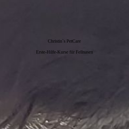
Christin`s PetCare
Erste-Hilfe-Kurse für Fellnasen