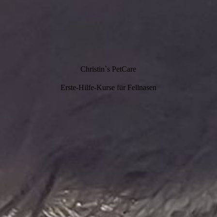
Christin`s PetCare
Erste-Hilfe-Kurse für Fellnasen