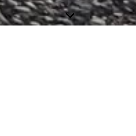
Erste-Hilfe-Kurse für Tiere
//
Im Handumdrehen lernen, wie du Tieren in
Notsituationen helfen kannst
!
Was tun?
Das ist eine sehr wichtige und manchmal auch eine
lebensnotwendige Frage.
Wie verhalte ich mich richtig, wenn ein medizinischer Notfall
bei meinem Tier eintritt?
Bei einem Notfall ist der Stressfaktor für einen selbst ziemlich
hoch.
Um dir ein wenig den Stress zu nehmen, kann ich dir in