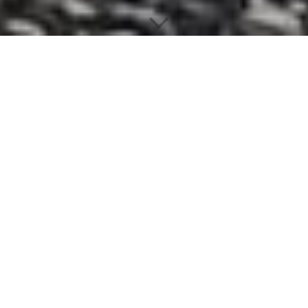
IMPRESSUM
Inhaberin : Christin Eitel
Straße: Tübinger Straße 41
Ort: 72810 Gomaringen
Telefon: 0160/7694174
Steuernummer: 86069/48036
Mail:
Christins.petcare@gmail.com
ALLGEMEINE GESCHÄFTSBEDINGUNGEN
Geltung