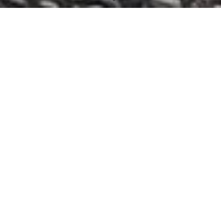
Erste-Hilfe-Kurse für Tiere
//
Im Handumdrehen lernen, wie du Tieren in
Notsituationen helfen kannst
!
Was tun?
Das ist eine sehr wichtige und manchmal auch eine
lebensnotwendige Frage.
Wie verhalte ich mich richtig, wenn ein medizinischer Notfall
bei meinem Tier eintritt?
Bei einem Notfall ist der Stressfaktor für einen selbst ziemlich
hoch.
Um dir ein wenig den Stress zu nehmen, kann ich dir in
meinem Kurs beibringen, wie man sich in solchen Situationen
richtig verhält und was zu tun ist.
Ihr seid Privatpersonen, Vereine, Firmen oder sonstige